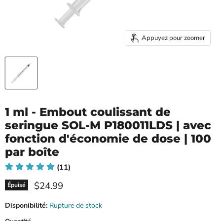
Appuyez pour zoomer
1 ml - Embout coulissant de
seringue SOL-M P180011LDS | avec
fonction d'économie de dose | 100
par boîte
(11)
Prix ​​actuel
$24.99
Épuisé
Disponibilité:
Rupture de stock