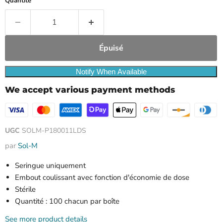
Quantité
Épuisé
Notify When Available
We accept various payment methods
UGC
SOLM-P180011LDS
par
Sol-M
Seringue uniquement
Embout coulissant avec fonction d'économie de dose
Stérile
Quantité : 100 chacun par boîte
See more product details