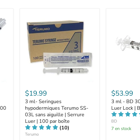
$19.99
$53.99
3 ml- Seringues
3 ml - BD 3
100
hypodermiques Terumo SS-
Luer Lock | 
03L sans aiguille | Serrure
Luer | 100 par boîte
BD
(10)
7 en stock
Terumo