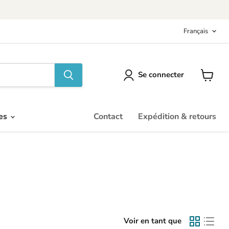
Langu
Français
Se connecter
Voir
le
panier
res
Contact
Expédition & retours
Voir en tant que