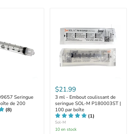
$21.99
09657 Seringue
3 ml - Embout coulissant de
Boîte de 200
seringue SOL-M P180003ST |
(8)
100 par boîte
(1)
Sol-M
10 en stock