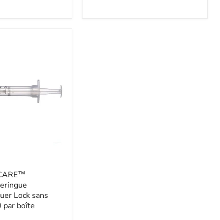
-CARE™
eringue
Luer Lock sans
0 par boîte