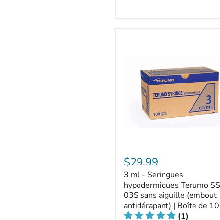
$29.99
3 ml - Seringues
hypodermiques Terumo SS
03S sans aiguille (embout
antidérapant) | Boîte de 1
(1)