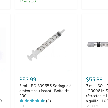
17 en stock
$53.99
$55.99
3 ml - BD 309656 Seringue à
3 ml - SOL
-
embout coulissant | Boîte de
120006IM S
200
rétractable 
00
(2)
aiguille | 10
BD
Sol-Care