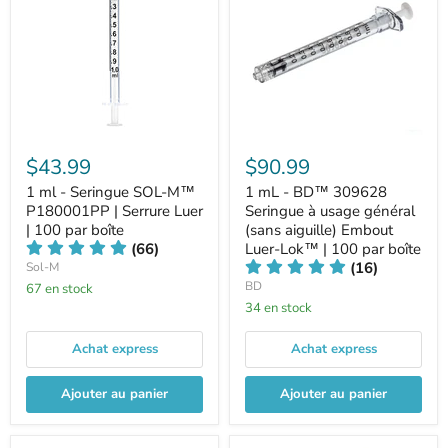
$43.99
$90.99
1 ml - Seringue SOL-M™
1 mL - BD™ 309628
P180001PP | Serrure Luer
Seringue à usage général
| 100 par boîte
(sans aiguille) Embout
(66)
Luer-Lok™ | 100 par boîte
(16)
Sol-M
BD
67 en stock
34 en stock
Achat express
Achat express
Ajouter au panier
Ajouter au panier