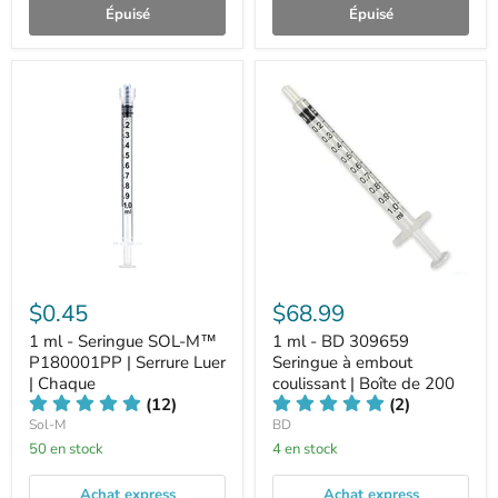
Épuisé
Épuisé
$0.45
$68.99
1 ml - Seringue SOL-M™
1 ml - BD 309659
P180001PP | Serrure Luer
Seringue à embout
| Chaque
coulissant | Boîte de 200
(12)
(2)
Sol-M
BD
50 en stock
4 en stock
Achat express
Achat express