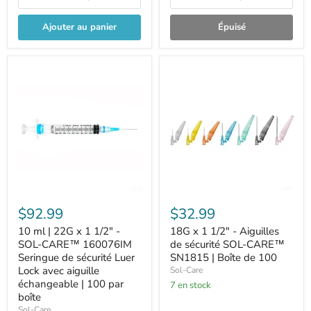
Ajouter au panier
Épuisé
$92.99
$32.99
10 ml | 22G x 1 1/2" -
18G x 1 1/2" - Aiguilles
SOL-CARE™ 160076IM
de sécurité SOL-CARE™
Seringue de sécurité Luer
SN1815 | Boîte de 100
Lock avec aiguille
Sol-Care
échangeable | 100 par
7 en stock
boîte
Sol-Care