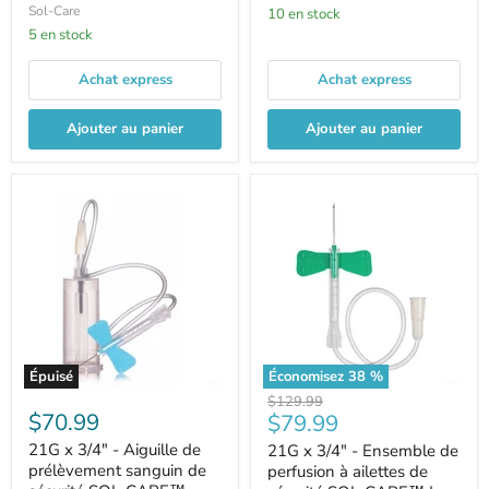
Sol-Care
10 en stock
5 en stock
Achat express
Achat express
Ajouter au panier
Ajouter au panier
Épuisé
Économisez
38
%
Prix
$129.99
$70.99
Prix
$79.99
d'origine
21G x 3/4" - Aiguille de
21G x 3/4" - Ensemble de
actuel
prélèvement sanguin de
perfusion à ailettes de