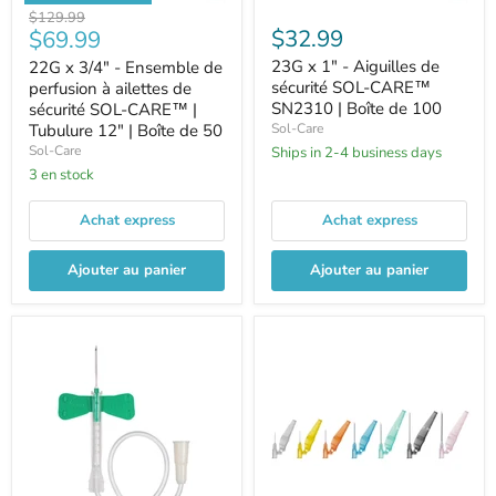
Prix
$129.99
Prix
$32.99
$69.99
d'origine
23G x 1" - Aiguilles de
22G x 3/4" - Ensemble de
actuel
sécurité SOL-CARE™
perfusion à ailettes de
SN2310 | Boîte de 100
sécurité SOL-CARE™ |
Tubulure 12" | Boîte de 50
Sol-Care
Sol-Care
Ships in 2-4 business days
3 en stock
Achat express
Achat express
Ajouter au panier
Ajouter au panier