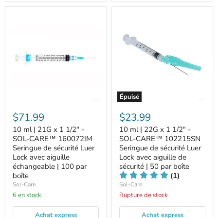
Épuisé
$71.99
$23.99
10 ml | 21G x 1 1/2" -
10 ml | 22G x 1 1/2" -
SOL-CARE™ 160072IM
SOL-CARE™ 102215SN
Seringue de sécurité Luer
Seringue de sécurité Luer
Lock avec aiguille
Lock avec aiguille de
échangeable | 100 par
sécurité | 50 par boîte
boîte
(1)
Sol-Care
Sol-Care
6 en stock
Rupture de stock
Achat express
Achat express