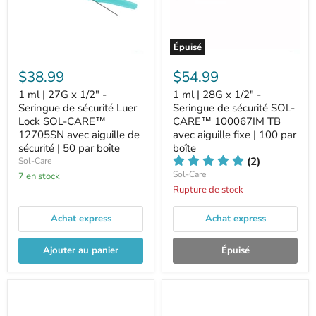
Épuisé
$38.99
$54.99
1 ml | 27G x 1/2" -
1 ml | 28G x 1/2" -
Seringue de sécurité Luer
Seringue de sécurité SOL-
Lock SOL-CARE™
CARE™ 100067IM TB
12705SN avec aiguille de
avec aiguille fixe | 100 par
sécurité | 50 par boîte
boîte
(2)
Sol-Care
Sol-Care
7 en stock
Rupture de stock
Achat express
Achat express
Ajouter au panier
Épuisé