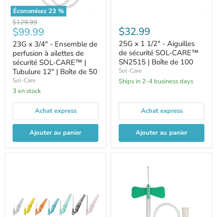
Économisez
23
%
Prix
$129.99
Prix
$32.99
$99.99
d'origine
25G x 1 1/2" - Aiguilles
23G x 3/4" - Ensemble de
actuel
de sécurité SOL-CARE™
perfusion à ailettes de
SN2515 | Boîte de 100
sécurité SOL-CARE™ |
Tubulure 12" | Boîte de 50
Sol-Care
Sol-Care
Ships in 2-4 business days
3 en stock
Achat express
Achat express
Ajouter au panier
Ajouter au panier