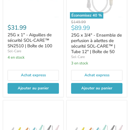
Économisez
40
%
Prix
$149.99
$31.99
Prix
$89.99
d'origine
25G x 1" - Aiguilles de
25G x 3/4" - Ensemble de
actuel
sécurité SOL-CARE™
perfusion à ailettes de
SN2510 | Boîte de 100
sécurité SOL-CARE™ |
Sol-Care
Tube 12" | Boîte de 50
Sol-Care
4 en stock
3 en stock
Achat express
Achat express
Ajouter au panier
Ajouter au panier