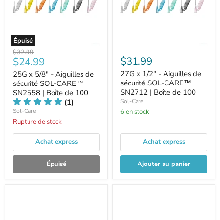
Épuisé
Prix
$32.99
Prix
$31.99
$24.99
d'origine
27G x 1/2" - Aiguilles de
25G x 5/8" - Aiguilles de
actuel
sécurité SOL-CARE™
sécurité SOL-CARE™
SN2712 | Boîte de 100
SN2558 | Boîte de 100
(1)
Sol-Care
Sol-Care
6 en stock
Rupture de stock
Achat express
Achat express
Épuisé
Ajouter au panier