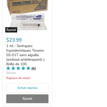
Épuisé
$23.99
1 ml - Seringues
hypodermiques Terumo
SS-01T sans aiguille
(embout antidérapant) |
Boîte de 100
(6)
Terumo
Rupture de stock
Achat express
Épuisé