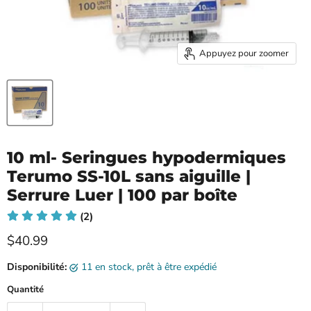
Appuyez pour zoomer
10 ml- Seringues hypodermiques
Terumo SS-10L sans aiguille |
Serrure Luer | 100 par boîte
(2)
Prix ​​actuel
$40.99
Disponibilité:
11 en stock, prêt à être expédié
Quantité