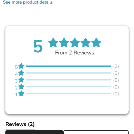
See more product details
5
From 2 Reviews
(2)
5
(0)
4
(0)
3
(0)
2
(0)
1
Reviews
(2)