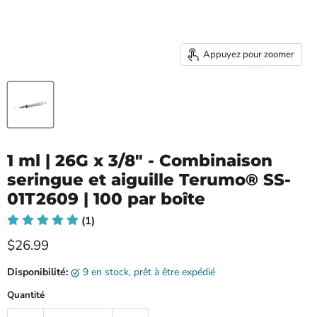
Appuyez pour zoomer
1 ml | 26G x 3/8" - Combinaison
seringue et aiguille Terumo® SS-
01T2609 | 100 par boîte
(1)
Prix ​​actuel
$26.99
Disponibilité:
9 en stock, prêt à être expédié
Quantité