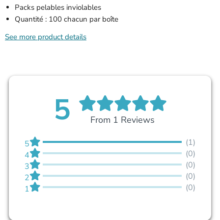
Packs pelables inviolables
Quantité : 100 chacun par boîte
See more product details
5
From 1 Reviews
(1)
5
(0)
4
(0)
3
(0)
2
(0)
1