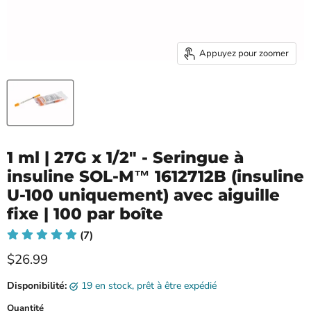
Appuyez pour zoomer
1 ml | 27G x 1/2" - Seringue à
insuline SOL-M™ 1612712B (insuline
U-100 uniquement) avec aiguille
fixe | 100 par boîte
(7)
Prix ​​actuel
$26.99
Disponibilité:
19 en stock, prêt à être expédié
Quantité