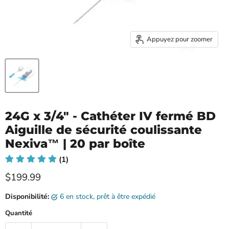
Appuyez pour zoomer
24G x 3/4" - Cathéter IV fermé BD
Aiguille de sécurité coulissante
Nexiva™ | 20 par boîte
(1)
Prix ​​actuel
$199.99
Disponibilité:
6 en stock, prêt à être expédié
Quantité