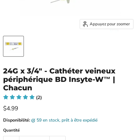
Appuyez pour zoomer
24G x 3/4" - Cathéter veineux
périphérique BD Insyte-W™ |
Chacun
(2)
Prix ​​actuel
$4.99
Disponibilité:
59 en stock, prêt à être expédié
Quantité