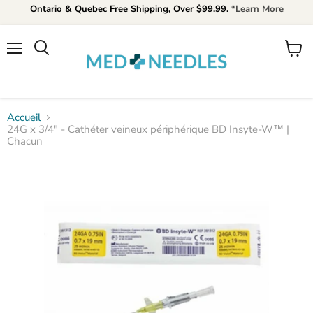
Ontario & Quebec Free Shipping, Over $99.99.
*Learn More
Menu
Voir
Rechercher
le
panier
Accueil
24G x 3/4" - Cathéter veineux périphérique BD Insyte-W™ |
Chacun