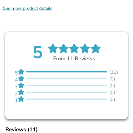
See more product details
5
From 11 Reviews
(11)
5
(0)
4
(0)
3
(0)
2
(0)
1
Reviews
(11)