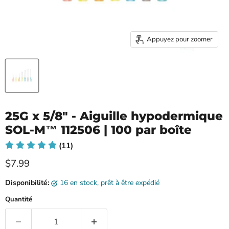
Appuyez pour zoomer
25G x 5/8" - Aiguille hypodermique
SOL-M™ 112506 | 100 par boîte
(11)
Prix ​​actuel
$7.99
Disponibilité:
16 en stock, prêt à être expédié
Quantité