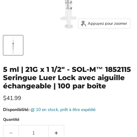
Appuyez pour zoomer
5 ml | 21G x 1 1/2" - SOL-M™ 1852115
Seringue Luer Lock avec aiguille
échangeable | 100 par boîte
Prix ​​actuel
$41.99
Disponibilité:
10 en stock, prêt à être expédié
Quantité