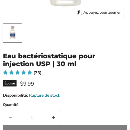
Appuyez pour zoomer
Eau bactériostatique pour
injection USP | 30 ml
(73)
Prix ​​actuel
$9.99
Épuisé
Disponibilité:
Rupture de stock
Quantité