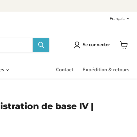
Langu
Français
Se connecter
Voir
le
panier
res
Contact
Expédition & retours
istration de base IV |