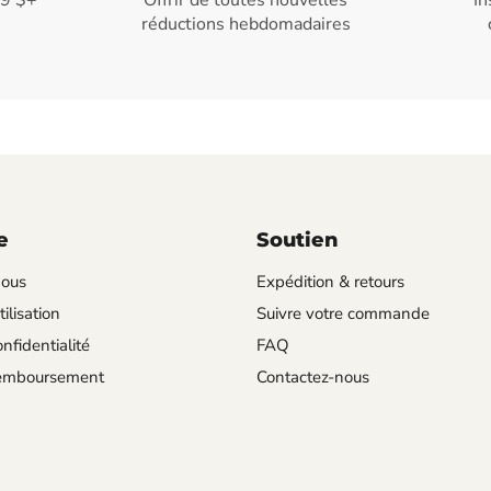
99 $+
Offrir de toutes nouvelles
In
réductions hebdomadaires
e
Soutien
nous
Expédition & retours
ilisation
Suivre votre commande
nfidentialité
FAQ
remboursement
Contactez-nous