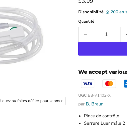
Prix ​​actuel
$3.99
Disponibilité:
200 en 
Quantité
We accept vario
UGC
BB-V1402-X
liquez ou faites défiler pour zoomer
par
B. Braun
Pince de contrôle
Serrure Luer mâle 2 