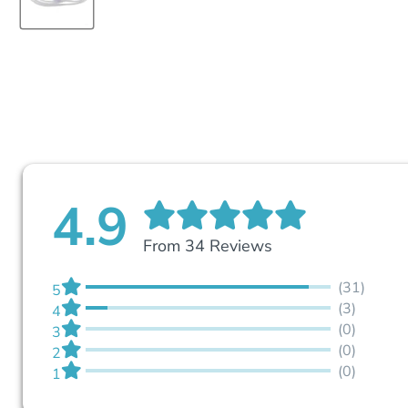
4.9
From 34 Reviews
(31)
5
(3)
4
(0)
3
(0)
2
(0)
1