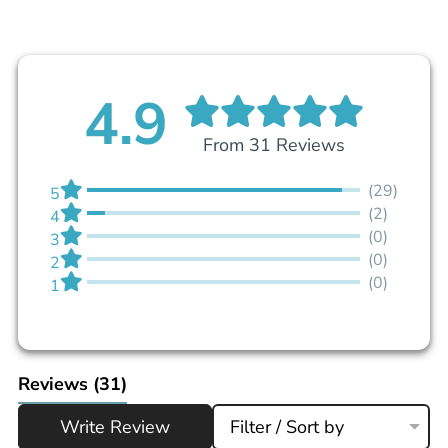
4.9
From 31 Reviews
(29)
5
(2)
4
(0)
3
(0)
2
(0)
1
Reviews
(31)
Write Review
Filter / Sort by