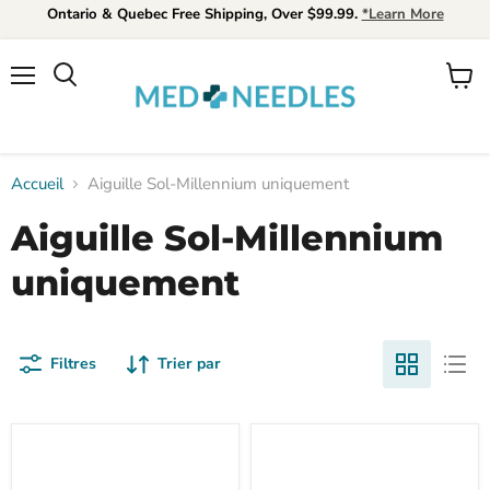
Ontario & Quebec Free Shipping, Over $99.99.
*Learn More
Menu
Voir
Rechercher
le
panier
Accueil
Aiguille Sol-Millennium uniquement
Aiguille Sol-Millennium
uniquement
Filtres
Trier par