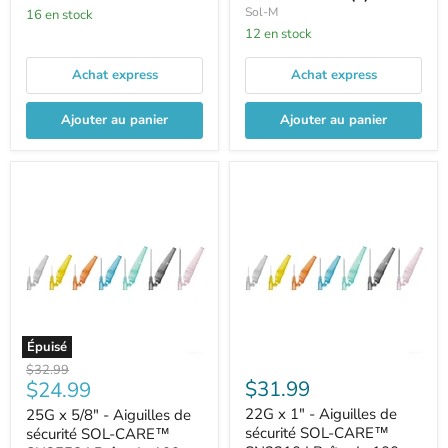
Sol-M
16 en stock
12 en stock
Achat express
Achat express
Ajouter au panier
Ajouter au panier
Épuisé
Prix
$32.99
Prix
$31.99
$24.99
d'origine
22G x 1" - Aiguilles de
25G x 5/8" - Aiguilles de
actuel
sécurité SOL-CARE™
sécurité SOL-CARE™